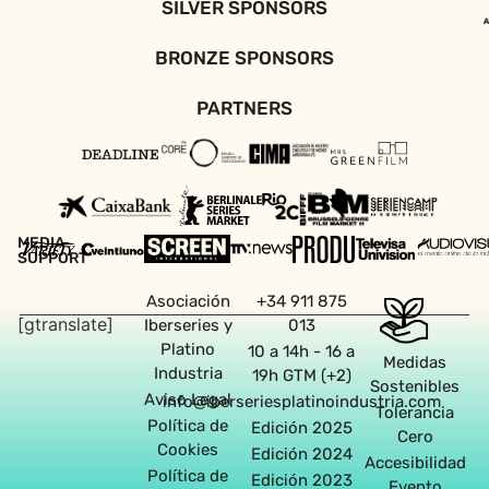
SILVER SPONSORS
BRONZE SPONSORS
PARTNERS
MEDIA
SUPPORT
Asociación
+34 911 875
[gtranslate]
Iberseries y
013
Platino
10 a 14h - 16 a
Medidas
Industria
19h GTM (+2)
Sostenibles
Aviso Legal
info@iberseriesplatinoindustria.com
Tolerancia
Política de
Edición 2025
Cero
Cookies
Edición 2024
Accesibilidad
Política de
Edición 2023
Evento