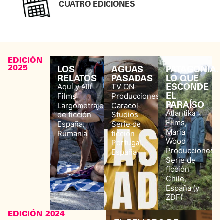
CUATRO EDICIONES
EDICIÓN
2025
LOS
AGUAS
PATAGONIA.
RELATOS
PASADAS
LO QUE
ESCONDE
Aquí y Allí
TV ON
EL
Films
Producciones,
PARAÍSO
Largometraje
Caracol
Atlantika
de ficción
Studios
Films,
España,
Serie de
Maria
Rumania
ficción
Wood
Portugal,
Producciones
España
Serie de
ficción
Chile,
España (y
ZDF)
EDICIÓN 2024