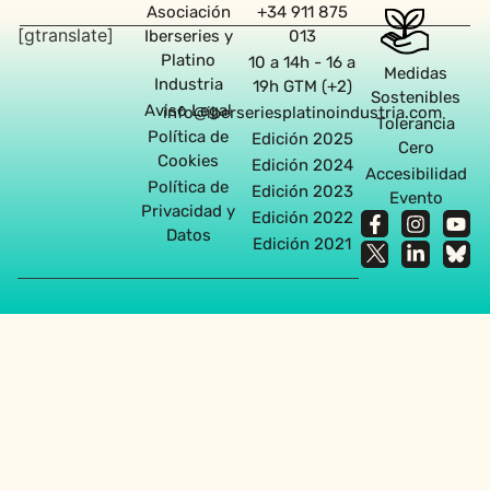
Asociación
+34 911 875
[gtranslate]
Iberseries y
013
Platino
10 a 14h - 16 a
Medidas
Industria
19h GTM (+2)
Sostenibles
Aviso Legal
info@iberseriesplatinoindustria.com
Tolerancia
Política de
Edición 2025
Cero
Cookies
Edición 2024
Accesibilidad
Política de
Edición 2023
Evento
Privacidad y
Edición 2022
Datos
Edición 2021
Agencia diseño web en Sevilla