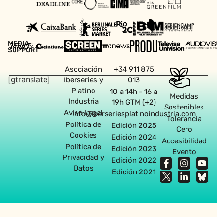
MEDIA
SUPPORT
Asociación
+34 911 875
[gtranslate]
Iberseries y
013
Platino
10 a 14h - 16 a
Medidas
Industria
19h GTM (+2)
Sostenibles
Aviso Legal
info@iberseriesplatinoindustria.com
Tolerancia
Política de
Edición 2025
Cero
Cookies
Edición 2024
Accesibilidad
Política de
Edición 2023
Evento
Privacidad y
Edición 2022
Datos
Edición 2021
Agencia diseño web en Sevilla