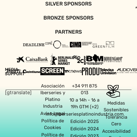
SILVER SPONSORS
BRONZE SPONSORS
PARTNERS
MEDIA
SUPPORT
Asociación
+34 911 875
[gtranslate]
Iberseries y
013
Platino
10 a 14h - 16 a
Medidas
Industria
19h GTM (+2)
Sostenibles
Aviso Legal
info@iberseriesplatinoindustria.com
Tolerancia
Política de
Edición 2025
Cero
Cookies
Edición 2024
Accesibilidad
Política de
Edición 2023