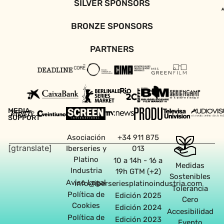
SILVER SPONSORS
BRONZE SPONSORS
PARTNERS
MEDIA
SUPPORT
Asociación
+34 911 875
[gtranslate]
Iberseries y
013
Platino
10 a 14h - 16 a
Medidas
Industria
19h GTM (+2)
Sostenibles
Aviso Legal
info@iberseriesplatinoindustria.com
Tolerancia
Política de
Edición 2025
Cero
Cookies
Edición 2024
Accesibilidad
Política de
Edición 2023
Evento