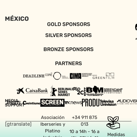
MÉXICO
GOLD SPONSORS
SILVER SPONSORS
BRONZE SPONSORS
PARTNERS
MEDIA
SUPPORT
Asociación
+34 911 875
[gtranslate]
Iberseries y
013
Platino
10 a 14h - 16 a
Medidas