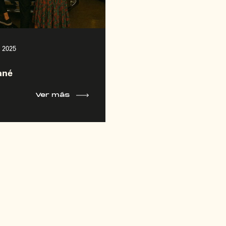
| 2025
ané
Ver más