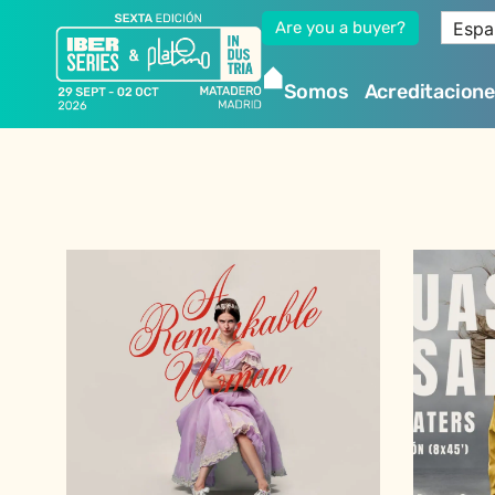
Espa
Are you a buyer?
Somos
Acreditacion