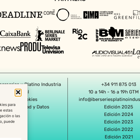
berseries y Platino Industria
+34 911 875 013
Aviso Legal
10 a 14h - 16 a 19h GTM
olítica de Cookies
info@iberseriesplatinoindu
kies para
a de Privacidad y Datos
Edición 2025
de estas
Edición 2024
gación o las
to, puede
Edición 2023
Edición 2022
Edición 2021