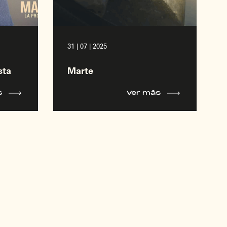
31 | 07 | 2025
sta
Marte
s
Ver más