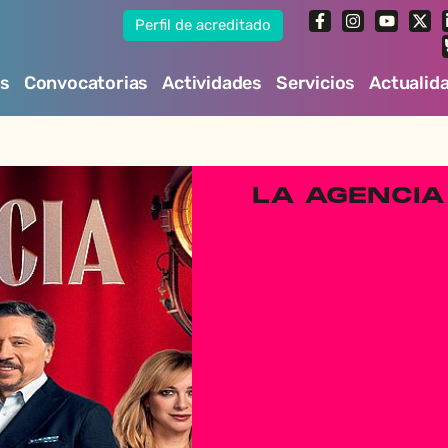
Perfil de acreditado
es
Convocatorias
Actividades
Servicios
Actualid
LA AGENCIA