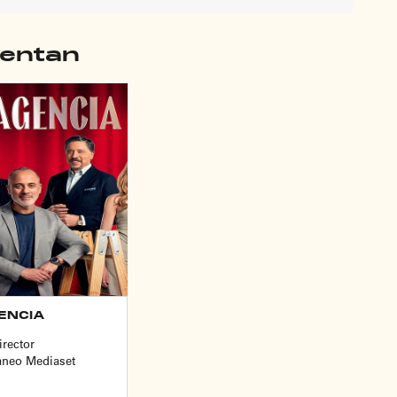
sentan
ENCIA
irector
áneo Mediaset