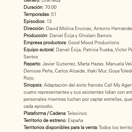
Género
: Dramedy
Duración
: 70:00
Temporadas
: S1
Episodios
: 13
Dirección
: David Molina Encinas, Antonio Hernández
Producción
: Daniel Écija y Ghislain Barrois
Empresa productora
: Good Mood Productions
Equipo autoral
: Daniel Écija, Patricia Trueba, Victor 
Santos
Reparto
: Javier Gutierrez, Marta Hazas, Manuela Vel
Denisse Peña, Carlos Alcaide, Iñaki Mur, Goya Toled
Rojo,
Sinopsis
: Adaptación del éxito francés Call My Agen
cuatro representantes y sus asistentes lidian con ar
personales mientras luchan por captar estrellas, q
cada episodio.
Plataforma / Cadena
: Telecinco
Territorio de estreno
: España
Territorios disponibles para la venta
: Todos los territ