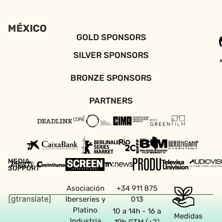
MÉXICO
GOLD SPONSORS
SILVER SPONSORS
BRONZE SPONSORS
PARTNERS
MEDIA
SUPPORT
Asociación
+34 911 875
[gtranslate]
Iberseries y
013
Platino
10 a 14h - 16 a
Medidas
Industria
19h GTM (+2)