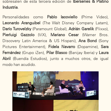
sobresalen de esta tercera edición de
Iberseries & Platino
Industria
.
Personalidades como
Pablo Iacoviello
(Prime Video),
Leonardo Aranguibel
(The Walt Disney Company Latam),
Darío Turovelzky
(Paramount Global),
Adrián Garelik
(Flixxo),
Pierluigi Gazzolo
(ViX),
Mariano Cesar
(Warner Bros.
Discovery Latin America & US Hispani),
Ana Bond
(Sony
Pictures Entertainment),
Fidela Navarro
(Dopamine),
Sara
Fernández
(Grupo iZen),
Pilar Blasco
(Banijay Iberia) y
Laura
Abril
(Buendía Estudios), junto a muchos otros, de igual
modo han acudido.