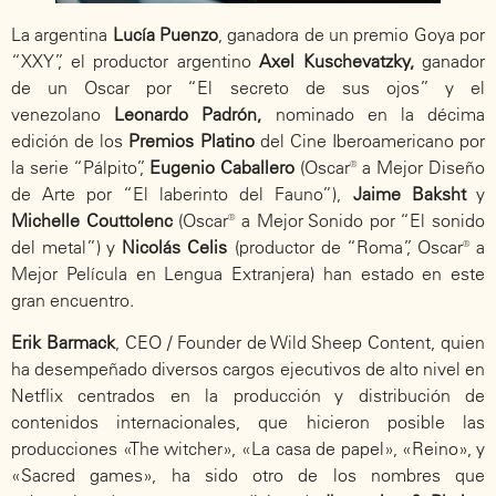
La argentina
Lucía Puenzo
, ganadora de un premio Goya por
“XXY”, el productor argentino
Axel Kuschevatzky,
ganador
de un Oscar por “El secreto de sus ojos” y el
venezolano
Leonardo Padrón,
nominado en la décima
edición de los
Premios Platino
del Cine Iberoamericano por
la serie “Pálpito”,
Eugenio Caballero
(Oscar® a Mejor Diseño
de Arte por “El laberinto del Fauno”),
Jaime Baksht
y
Michelle Couttolenc
(Oscar® a Mejor Sonido por “El sonido
del metal”) y
Nicolás Celis
(productor de “Roma”, Oscar® a
Mejor Película en Lengua Extranjera) han estado en este
gran encuentro.
Erik Barmack
, CEO / Founder de Wild Sheep Content, quien
ha desempeñado diversos cargos ejecutivos de alto nivel en
Netflix centrados en la producción y distribución de
contenidos internacionales, que hicieron posible las
producciones «The witcher», «La casa de papel», «Reino», y
«Sacred games», ha sido otro de los nombres que