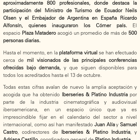
aproximadamente
800 profesionales, donde destaca la
participación del Ministro de Turismo de Ecuador Neils
Olsen y el Embajador de Argentina en España Ricardo
Alfonsín, quienes inauguraron los Córner país.
El
espacio
Plaza Matadero
acogió un promedio de más de
500
personas diarias.
Hasta el momento, en la
plataforma virtual
se han efectuado
cerca de
mil visionados de las principales conferencias
ofrecidas bajo demanda,
y que siguen disponibles para
todos los acreditados hasta el 13 de octubre.
Todas estas cifras avalan de nuevo la amplia aceptación y
acogida que ha obtenido
Iberseries & Platino Industria
por
parte de la industria cinematográfica y audiovisual
iberoamericana, en un espacio único que ya es
imprescindible fijar en el calendario del sector a nivel
internacional, como así han manifestado
Juan Alía
y
Samuel
Castro
, codirectores de
Iberseries & Platino Industria
, y
Adriana Castillo
, coordinadora general de
Platino Industria
.