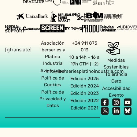
MEDIA
SUPPORT
Asociación
+34 911 875
[gtranslate]
Iberseries y
013
Platino
10 a 14h - 16 a
Medidas
Industria
19h GTM (+2)
Sostenibles
Aviso Legal
info@iberseriesplatinoindustria.com
Tolerancia
Política de
Edición 2025
Cero
Cookies
Edición 2024
Accesibilidad
Política de
Edición 2023
Evento
Privacidad y
Edición 2022
Datos
Edición 2021
Agencia diseño web en Sevilla