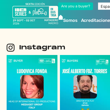
Espa
Are you a buyer?
Somos
Acreditacion
Instagram