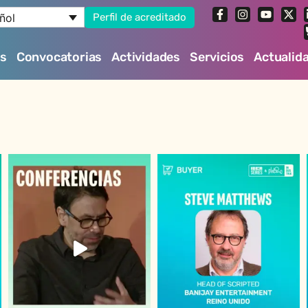
ñol
Perfil de acreditado
es
Convocatorias
Actividades
Servicios
Actualid