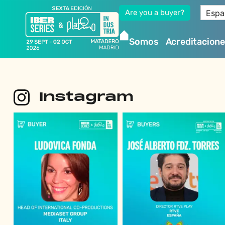
Espa
Are you a buyer?
Somos
Acreditacion
Instagram