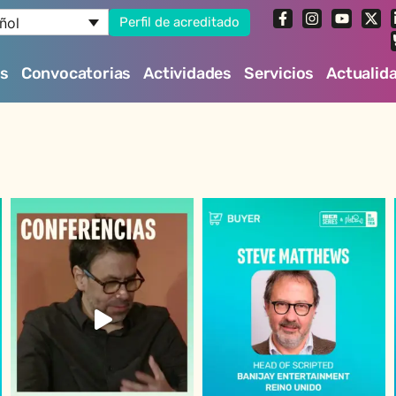
ñol
Perfil de acreditado
es
Convocatorias
Actividades
Servicios
Actualid