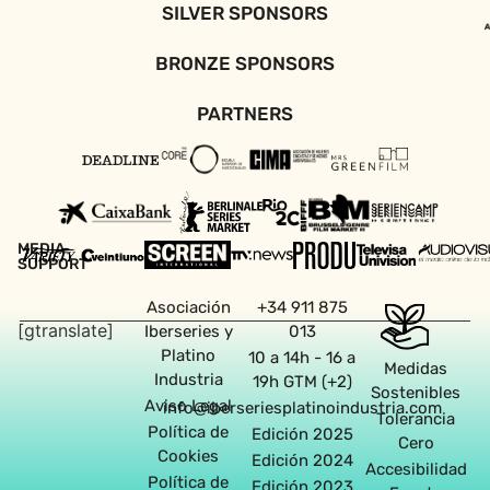
SILVER SPONSORS
BRONZE SPONSORS
PARTNERS
MEDIA
SUPPORT
Asociación
+34 911 875
[gtranslate]
Iberseries y
013
Platino
10 a 14h - 16 a
Medidas
Industria
19h GTM (+2)
Sostenibles
Aviso Legal
info@iberseriesplatinoindustria.com
Tolerancia
Política de
Edición 2025
Cero
Cookies
Edición 2024
Accesibilidad
Política de
Edición 2023