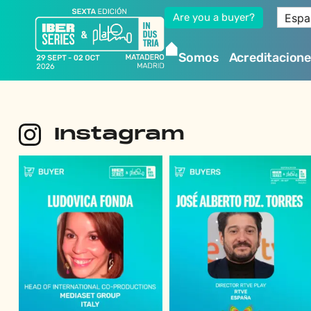
Espa
Are you a buyer?
Somos
Acreditacion
Instagram