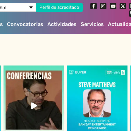
ñol
Perfil de acreditado
es
Convocatorias
Actividades
Servicios
Actualid