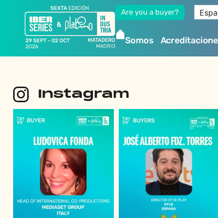
Espa
Are you a buyer?
Somos
Acreditacion
Instagram