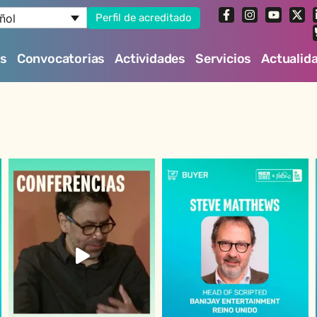
ñol
Perfil de acreditado
es
Convocatorias
Actividades
Servicios
Actualid