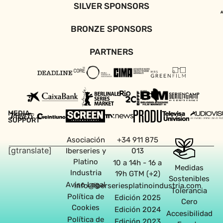
SILVER SPONSORS
BRONZE SPONSORS
PARTNERS
MEDIA
SUPPORT
Asociación
+34 911 875
[gtranslate]
Iberseries y
013
Platino
10 a 14h - 16 a
Medidas
Industria
19h GTM (+2)
Sostenibles
Aviso Legal
info@iberseriesplatinoindustria.com
Tolerancia
Política de
Edición 2025
Cero
Cookies
Edición 2024
Accesibilidad
Política de
Edición 2023