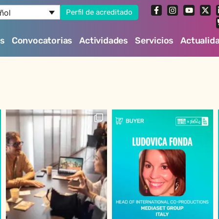
ñol
Perfil de acreditado
es
Convocatorias
Actividades
Servicios
Actualid