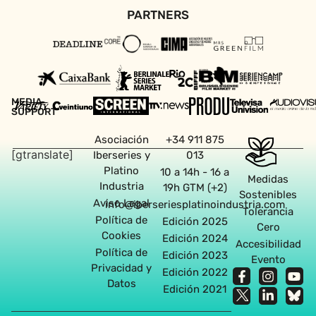
PARTNERS
MEDIA
SUPPORT
Asociación
+34 911 875
[gtranslate]
Iberseries y
013
Platino
10 a 14h - 16 a
Medidas
Industria
19h GTM (+2)
Sostenibles
Aviso Legal
info@iberseriesplatinoindustria.com
Tolerancia
Política de
Edición 2025
Cero
Cookies
Edición 2024
Accesibilidad
Política de
Edición 2023
Evento
Privacidad y
Edición 2022
Datos
Edición 2021
Agencia diseño web en Sevilla