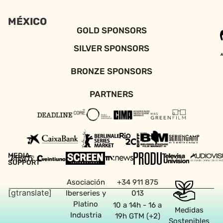
MÉXICO
GOLD SPONSORS
SILVER SPONSORS
BRONZE SPONSORS
PARTNERS
MEDIA
SUPPORT
Asociación
+34 911 875
[gtranslate]
Iberseries y
013
Platino
10 a 14h - 16 a
Medidas
Industria
19h GTM (+2)
Sostenibles