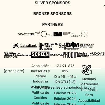
SILVER SPONSORS
BRONZE SPONSORS
PARTNERS
MEDIA
SUPPORT
Asociación
+34 911 875
[gtranslate]
Iberseries y
013
Platino
10 a 14h - 16 a
Medidas
Industria
19h GTM (+2)
Sostenibles
Aviso Legal
info@iberseriesplatinoindustria.com
Tolerancia
Política de
Edición 2025
Cero
Cookies
Edición 2024
Accesibilidad
Política de
Edición 2023