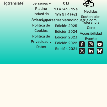
[gtranslate]
Iberseries y
013
Platino
10 a 14h - 16 a
Medidas
Industria
19h GTM (+2)
Sostenibles
Aviso Legal
info@iberseriesplatinoindustria.com
Tolerancia
Política de
Edición 2025
Cero
Cookies
Edición 2024
Accesibilidad
Política de
Edición 2023
Evento
Privacidad y
Edición 2022
Datos
Edición 2021
Agencia diseño web en Sevilla