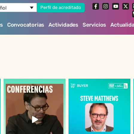
ñol
Perfil de acreditado
es
Convocatorias
Actividades
Servicios
Actualid