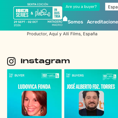
Espa
Are you a buyer?
Somos
Acreditacion
Productor, Aquí y Allí Films, España
Instagram