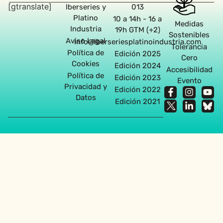
[gtranslate]
Iberseries y
013
Platino
10 a 14h - 16 a
Medidas
Industria
19h GTM (+2)
Sostenibles
Aviso Legal
info@iberseriesplatinoindustria.com
Tolerancia
Política de
Edición 2025
Cero
Cookies
Edición 2024
Accesibilidad
Política de
Edición 2023
Evento
Privacidad y
Edición 2022
Datos
Edición 2021
Agencia diseño web en Sevilla