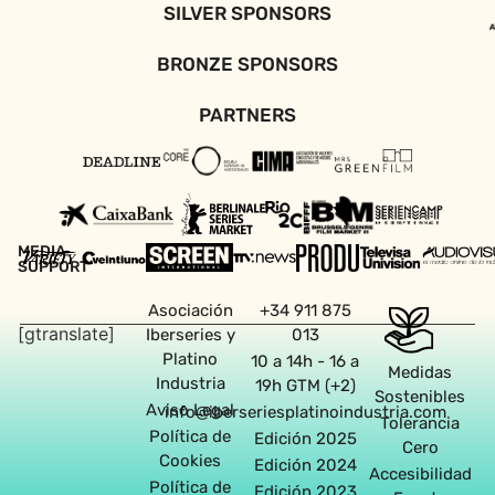
SILVER SPONSORS
BRONZE SPONSORS
PARTNERS
MEDIA
SUPPORT
Asociación
+34 911 875
[gtranslate]
Iberseries y
013
Platino
10 a 14h - 16 a
Medidas
Industria
19h GTM (+2)
Sostenibles
Aviso Legal
info@iberseriesplatinoindustria.com
Tolerancia
Política de
Edición 2025
Cero
Cookies
Edición 2024
Accesibilidad
Política de
Edición 2023