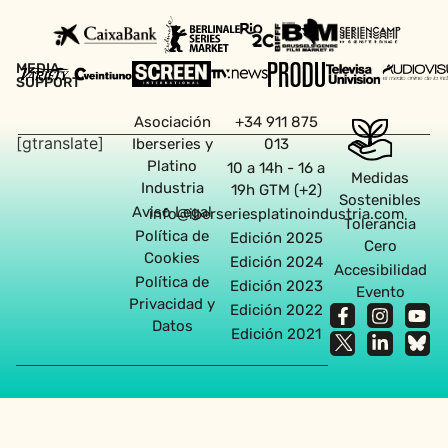
MEDIA
SUPPORT
Asociación
+34 911 875
[gtranslate]
Iberseries y
013
Platino
10 a 14h - 16 a
Medidas
Industria
19h GTM (+2)
Sostenibles
Aviso Legal
info@iberseriesplatinoindustria.com
Tolerancia
Política de
Edición 2025
Cero
Cookies
Edición 2024
Accesibilidad
Política de
Edición 2023
Evento
Privacidad y
Edición 2022
Datos
Edición 2021
Agencia diseño web en Sevilla