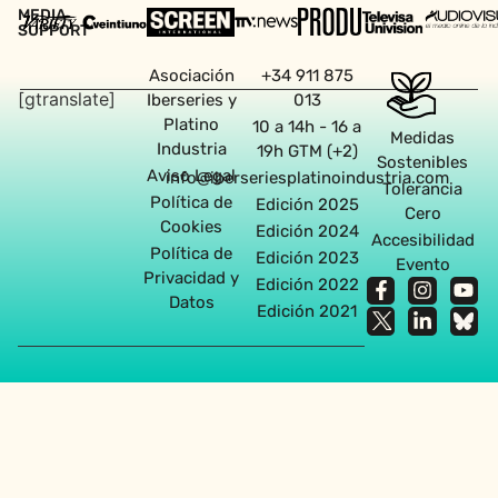
MEDIA
SUPPORT
Asociación
+34 911 875
[gtranslate]
Iberseries y
013
Platino
10 a 14h - 16 a
Medidas
Industria
19h GTM (+2)
Sostenibles
Aviso Legal
info@iberseriesplatinoindustria.com
Tolerancia
Política de
Edición 2025
Cero
Cookies
Edición 2024
Accesibilidad
Política de
Edición 2023
Evento
Privacidad y
Edición 2022
Datos
Edición 2021
Agencia diseño web en Sevilla