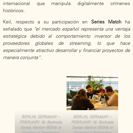
internacional que manipula digitalmente crímenes
históricos.
Keil, respecto a su participación en
Series Match
ha
señalado que
“el mercado español representa una ventaja
estratégica debido al comportamiento inversor de los
proveedores globales de streaming, lo que hace
especialmente atractivo desarrollar y financiar proyectos de
manera conjunta”
.
BERLIN, GERMANY –
BERLIN, GERMANY –
FEBRUARY 16: Berlinale
FEBRUARY 16: Berlinale
Series Market (BSM) at
Series Market (BSM) at
CinemaxX Potsdamer
CinemaxX Potsdamer