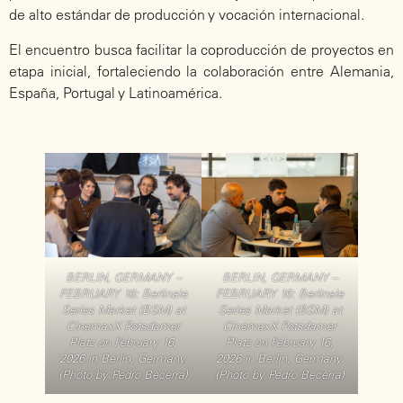
de alto estándar de producción y vocación internacional.
El encuentro busca facilitar la coproducción de proyectos en
etapa inicial, fortaleciendo la colaboración entre Alemania,
España, Portugal y Latinoamérica.
BERLIN, GERMANY –
BERLIN, GERMANY –
FEBRUARY 16: Berlinale
FEBRUARY 16: Berlinale
Series Market (BSM) at
Series Market (BSM) at
CinemaxX Potsdamer
CinemaxX Potsdamer
Platz on February 16,
Platz on February 16,
2026 in Berlin, Germany.
2026 in Berlin, Germany.
(Photo by Pedro Becerra)
(Photo by Pedro Becerra)