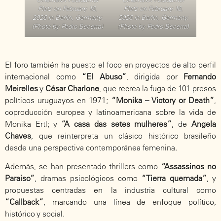
Platz on February 16,
Platz on February 16,
2026 in Berlin, Germany.
2026 in Berlin, Germany.
(Photo by Pedro Becerra)
(Photo by Pedro Becerra)
El foro también ha puesto el foco en proyectos de alto perfil
internacional como
“El Abuso”
, dirigida por
Fernando
Meirelles
y
César Charlone
, que recrea la fuga de 101 presos
políticos uruguayos en 1971;
“Monika – Victory or Death”
,
coproducción europea y latinoamericana sobre la vida de
Monika Ertl; y
“A casa das setes mulheres”
, de
Angela
Chaves
, que reinterpreta un clásico histórico brasileño
desde una perspectiva contemporánea femenina.
Además, se han presentado thrillers como
“Assassinos no
Paraiso”
, dramas psicológicos como
“Tierra quemada”
, y
propuestas centradas en la industria cultural como
“Callback”
, marcando una línea de enfoque político,
histórico y social.