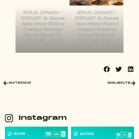
BERLIN, GERMANY –
BERLIN, GERMANY –
FEBRUARY 16: Berlinale
FEBRUARY 16: Berlinale
Series Market (BSM) at
Series Market (BSM) at
CinemaxX Potsdamer
CinemaxX Potsdamer
Platz on February 16,
Platz on February 16,
2026 in Berlin, Germany.
2026 in Berlin, Germany.
(Photo by Pedro Becerra)
(Photo by Pedro Becerra)
ANTERIOR
SIGUIENTE
Instagram