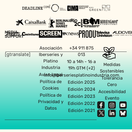
MEDIA
SUPPORT
Asociación
+34 911 875
[gtranslate]
Iberseries y
013
Platino
10 a 14h - 16 a
Medidas
Industria
19h GTM (+2)
Sostenibles
Aviso Legal
info@iberseriesplatinoindustria.com
Tolerancia
Política de
Edición 2025
Cero
Cookies
Edición 2024
Accesibilidad
Política de
Edición 2023
Evento
Privacidad y
Edición 2022
Datos
Edición 2021
Agencia diseño web en Sevilla