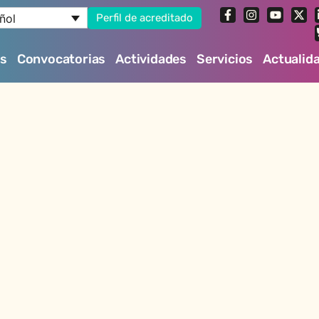
ñol
Perfil de acreditado
es
Convocatorias
Actividades
Servicios
Actualid