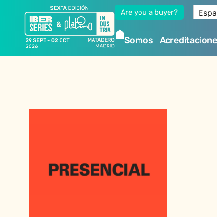
Espa
Are you a buyer?
Somos
Acreditacion