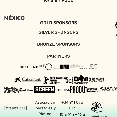
PAÍS EN FOCO
MÉXICO
GOLD SPONSORS
SILVER SPONSORS
BRONZE SPONSORS
PARTNERS
MEDIA
SUPPORT
Asociación
+34 911 875
[gtranslate]
Iberseries y
013
Platino
10 a 14h - 16 a
Medidas