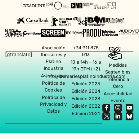
MEDIA
SUPPORT
Asociación
+34 911 875
[gtranslate]
Iberseries y
013
Platino
10 a 14h - 16 a
Medidas
Industria
19h GTM (+2)
Sostenibles
Aviso Legal
info@iberseriesplatinoindustria.com
Tolerancia
Política de
Edición 2025
Cero
Cookies
Edición 2024
Accesibilidad
Política de
Edición 2023
Evento
Privacidad y
Edición 2022
Datos
Edición 2021
Agencia diseño web en Sevilla