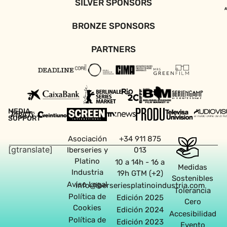
SILVER SPONSORS
BRONZE SPONSORS
PARTNERS
MEDIA
SUPPORT
Asociación
+34 911 875
[gtranslate]
Iberseries y
013
Platino
10 a 14h - 16 a
Medidas
Industria
19h GTM (+2)
Sostenibles
Aviso Legal
info@iberseriesplatinoindustria.com
Tolerancia
Política de
Edición 2025
Cero
Cookies
Edición 2024
Accesibilidad
Política de
Edición 2023
Evento