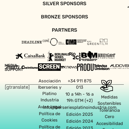
SILVER SPONSORS
BRONZE SPONSORS
PARTNERS
MEDIA
SUPPORT
Asociación
+34 911 875
[gtranslate]
Iberseries y
013
Platino
10 a 14h - 16 a
Medidas
Industria
19h GTM (+2)
Sostenibles
Aviso Legal
info@iberseriesplatinoindustria.com
Tolerancia
Política de
Edición 2025
Cero
Cookies
Edición 2024
Accesibilidad
Política de
Edición 2023