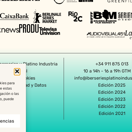
berseries y Platino Industria
+34 911 875 013
Aviso Legal
10 a 14h - 16 a 19h GTM
olítica de Cookies
info@iberseriesplatinoindu
kies para
a de Privacidad y Datos
Edición 2025
de estas
Edición 2024
gación o las
Edición 2023
to, puede
Edición 2022
Edición 2021
rencias
Agencia diseño web en Sevilla