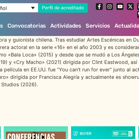
ñol
Perfil de acreditado
es
Convocatorias
Actividades
Servicios
Actualid
ora y guionista chilena. Tras estudiar Artes Escénicas en D
ra actoral en la serie «16» en el año 2003 y es considera
omo «Bala Loca» (2015) y desde que se mudó a Los Ángeles
) y «Cry Macho» (2021) dirigida por Clint Eastwood, así 
a película en EE.UU. fue “You can’t run for ever” junto al a
o» dirigida por Francisca Alegría y actualmente es showrun
 Studios (2026).