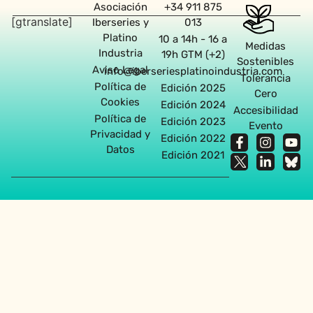
Asociación
+34 911 875
[gtranslate]
Iberseries y
013
Platino
10 a 14h - 16 a
Medidas
Industria
19h GTM (+2)
Sostenibles
Aviso Legal
info@iberseriesplatinoindustria.com
Tolerancia
Política de
Edición 2025
Cero
Cookies
Edición 2024
Accesibilidad
Política de
Edición 2023
Evento
Privacidad y
Edición 2022
Datos
Edición 2021
Agencia diseño web en Sevilla